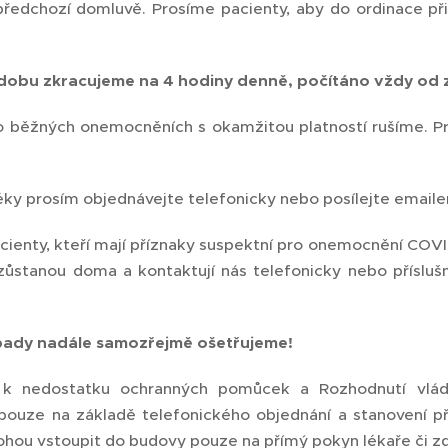
ředchozí domluvě. Prosíme pacienty, aby do ordinace při
dobu zkracujeme na 4 hodiny denně, počítáno vždy od 
o běžných onemocněních s okamžitou platností rušíme. P
léky prosím objednávejte telefonicky nebo posílejte email
ienty, kteří mají příznaky suspektní pro onemocnění COVID1
 zůstanou doma a kontaktují nás telefonicky nebo přísluš
ípady nadále samozřejmě ošetřujeme!
k nedostatku ochranných pomůcek a Rozhodnutí vlád
 pouze na základě telefonického objednání a stanovení p
ohou vstoupit do budovy pouze na přímý pokyn lékaře či zd