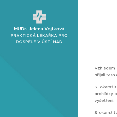
MUDr. Jelena Vojtková
PRAKTICKÁ LÉKAŘKA PRO
DOSPĚLÉ V ÚSTÍ NAD
LABEM
Vzhledem k
přijali tato
S okamžit
prohlídky p
vyšetření.
S okamžito