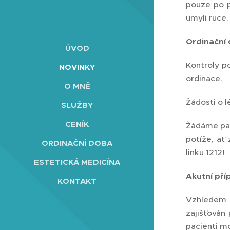
pouze po p
umyli ruce.
Ordinační 
ÚVOD
Kontroly p
NOVINKY
ordinace.
O MNĚ
Žádosti o 
SLUŽBY
CENÍK
Žádáme pac
potíže, ať
ORDINAČNÍ DOBA
linku 1212!
ESTETICKÁ MEDICÍNA
Akutní př
KONTAKT
Vzhledem 
zajišťován
pacienti m