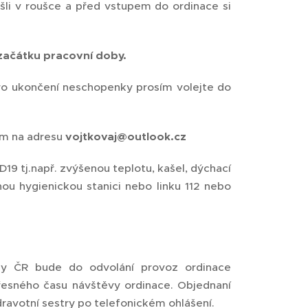
šli v roušce a před vstupem do ordinace si
začátku pracovní doby.
ro ukončení neschopenky prosím volejte do
em na adresu
vojtkovaj@outlook.cz
9 tj.např. zvýšenou teplotu, kašel, dýchací
nou hygienickou stanici nebo linku 112 nebo
y ČR bude do odvolání provoz ordinace
řesného času návštěvy ordinace. Objednaní
ravotní sestry po telefonickém ohlášení.