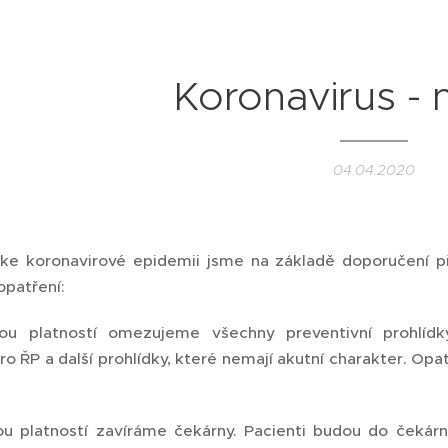
Koronavirus - 
04.04.2020
e koronavirové epidemii jsme na základě doporučení př
 opatření:
ou platností omezujeme všechny preventivní prohlídky
ro ŘP a další prohlídky, které nemají akutní charakter. O
u platností zavíráme čekárny. Pacienti budou do čekár