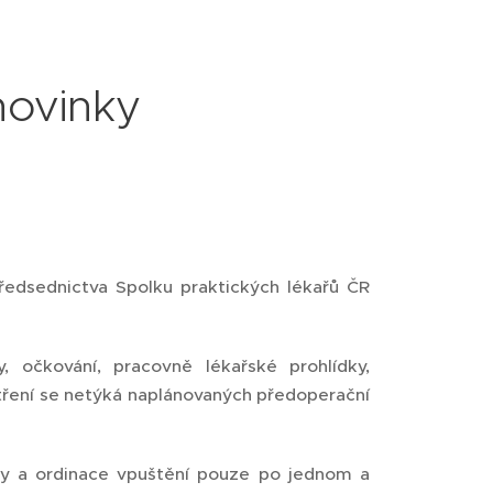
novinky
edsednictva Spolku praktických lékařů ČR
, očkování, pracovně lékařské prohlídky,
patření se netýká naplánovaných předoperační
ny a ordinace vpuštění pouze po jednom a