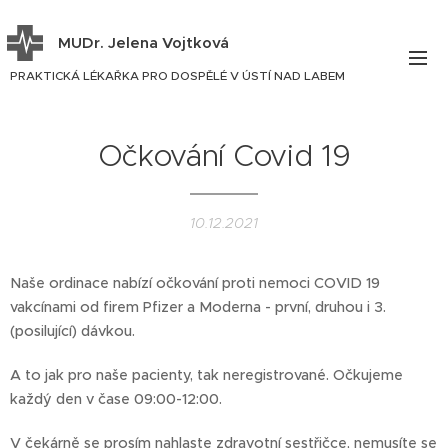
MUDr. Jelena Vojtková
PRAKTICKÁ LÉKAŘKA PRO DOSPĚLÉ V ÚSTÍ NAD LABEM
Očkování Covid 19
10.12.2021
Naše ordinace nabízí očkování proti nemoci COVID 19
vakcínami od firem Pfizer a Moderna - první, druhou i 3.
(posilující) dávkou.
A to jak pro naše pacienty, tak neregistrované. Očkujeme
každý den v čase 09:00-12:00.
V čekárně se prosím nahlaste zdravotní sestřičce, nemusíte se